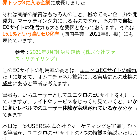
界トップ3に入る企業
に成長しました。
それは商品の品質はもちろんのこと、極めて高い企画力や開
発力、マーケティング力によるものですが、その中で
自社
ECサイトの運営力
も大きな要因となっております。それは
15.1％という高いEC化率
（国内事業：2021年8月期）にも
表れています。
参考：
2021年8月期 決算短信（株式会社ファー
ストリテイリング）
このECサイトの利用率の高さは、
ユニクロECサイトの優れ
たUIに加えて、オムニチャネル施策による実店舗との連携の
成功
にあると筆者は考えます。
筆者も、いちユーザーとしてユニクロのECサイトを利用し
ていますが、サイトやサービスをじっくり見ていくと、
いか
に高いレベルでのユーザー体験が実現されているか
が分かっ
てきます。
本日は、forUSERS株式会社でマーケティングを実施してい
る筆者が、ユニクロのECサイトの
7つの特徴
を解説いたしま
す。