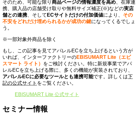
そのため、可能な限り
商品ページの情報濃度を高め
、在庫連
携、購入品の店舗受け取りや無料サイズ補正(※)などの
実店
舗との連携
、そして
ECサイトだけの付加価値
により、
その
不安をどれだけ埋められるかが成功の鍵
になってくるでしょ
う。
※一部対象外商品を除く
もし、この記事を見てアパレルECを立ち上げるという方が
いれば、インターファクトリーの
EBISUMART Lite（エビ
スマート ライト）
をご検討ください。特に新規事業でアパ
レルECを立ち上げる際に、多くの機能が実装されており、
アパレルECに必要なツールとも連携可能
です。詳しくは
下
記の公式サイト
をご覧ください。
EBISUMART Lite 公式サイト
セミナー情報