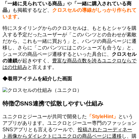
「一緒に見られている商品」
や
「一緒に購入されている商
品」
も掲載するなど、
クロスセルの導線がしっかり作られて
います
。
特にスタイリングからのクロスセルは、もともとシャツを購
入する予定だったユーザーが「このパンツとの合わせが素敵
だから、これも一緒に買おう」と、パンツの商品ページに遷
移し、さらに「このパンツにはこのシューズも合うな」と、
シューズの商品ページ遷移するといった具合に、
クロスセル
の連鎖
が起きやすく、
豊富な商品点数を誇るユニクロならで
はの仕組み
と言えます。
◆着用アイテムを紹介した画面
特徴⑦SNS連携で拡散しやすい仕組み
ユニクロとジーユーが共同で開発した
「StyleHint」
という
アプリがあります。ユニクロとジーユー専門のファッション
SNSアプリとも言えるツールで、
投稿されたコーディネー
ト画像からダイレクトにユニクロの商品ページに遷移
し、購