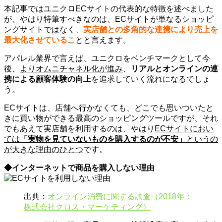
本記事ではユニクロECサイトの代表的な特徴を述べました
が、やはり特筆すべきなのは、ECサイトが単なるショッピ
ングサイトではなく、
実店舗との多角的な連携により売上を
最大化させている
ことと言えます。
アパレル業界で言えば、ユニクロをベンチマークとして今
後、
よりオムニチャネル化が進み
、
リアルとオンラインの連
携による顧客体験の向上
を追求していく流れになるでしょ
う。
ECサイトは、店舗へ行かなくても、どこでも思いついたと
きに買い物ができる最高のショッピングツールですが、それ
でもあえて実店舗を利用するのは、やはり
ECサイトにおい
ては
「実物を見ていないものを購入するのが不安」
というの
が大きな理由のひとつ
です。
◆インターネットで商品を購入しない理由
出典：
オンライン消費に関する調査（2018年：
株式会社クロス・マーケティング）