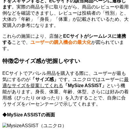
ドをスキャンすると、ECサイトの該当商品ページに遷移し
ます
。実際の商品を手に取りながら、商品のレビューや着用
例などを確認できますし、レビューは投稿者の「性別」と、
大体の「年齢」「身長」「体重」が記載されているため、大
変購入の参考になります。
これらの施策により、店舗と
ECサイトがシームレスに連携
する
ことで、
ユーザーの購入機会の最大化
が図られていま
す。
特徴②サイズ感が把握しやすい
ECサイトでアパレル用品を購入する際に、ユーザーが最も
気にするのが
「サイズ感」
です。ユニクロではユーザーに
最
適なサイズを提案してくれる
「MySize ASSIST」
という機
能があります。身長、体重、年齢、体型、さらには好みの着
用感（ぴったり or ゆったり）を入力することで、自身に合
うサイズをパーセンテージで示してくれます。
◆
MySize ASSISTの画面