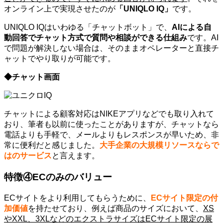
オンライン上で実現させたのが
「UNIQLO IQ」
です。
UNIQLO IQはいわゆる「チャットボット」で、
AIによる自
動回答でチャット方式で質問や相談ができる仕組み
です。AI
で問題が解決しない場合は、そのままオペレーターと直接チ
ャットでやり取りが可能です。
◆チャット画面
チャットによる顧客対応はNIKEアプリなどでも取り入れて
おり、筆者も以前に使ったことがありますが、チャットなら
電話よりも手軽で、メールよりもレスポンスが早いため、非
常に便利だと感じました。
大手企業の大規模リソースならで
はのサービス
と言えます。
特徴④ECのみのバリュー
ECサイトをより利用してもらうために、
ECサイト限定の付
加価値
を持たせており、例えば商品のサイズにおいて、
XS
やXXL、3XLなどのエクストラサイズはECサイト限定の展