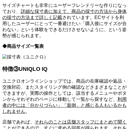
サイズチャートも非常にユーザーフレンドリーな作りになっ
ており、
詳細な採寸表に加えて、商品の採寸の方法から身体
の採寸の方法まで詳しく記載
されています。ECサイトを利
用したユーザーにとって一番避けたい「購入後にサイズが合
わない」という体験をできるだけさせないように、という姿
勢が感じられます。
◆商品サイズ一覧表
特徴③UNIQLO IQ
ユニクロオンラインショップでは、商品の在庫確認や返品・
交換対応、またスタイリング例の確認などさまざまなことが
できますが、実際の操作としては、該当するメニューやボタ
ンからそれぞれのページに移動して一覧から探すなど、
利用
者の中には「分かりづらい」「面倒」と感じる人もいるかも
しれません
。
店舗であれば、
それらのことは店舗スタッフにまとめて聞く
ことができるので、すぐに求める回答が得られます
。それを