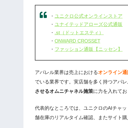
・
ユニクロ公式オンラインストア
・
ユナイテッドアローズ公式通販
・
.st（ドットエスティ）
・
ONWARD CROSSET
・
ファッション通販【ニッセン】
アパレル業界は売上における
オンライン通
でいる業界です。実店舗を多く持つアパレ
させるオムニチャネル施策
に力を入れてお
代表的なところでは、ユニクロのAIチャ
舗在庫のリアルタイム確認、またサイト購