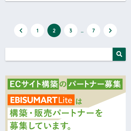
1
2
3
…
7